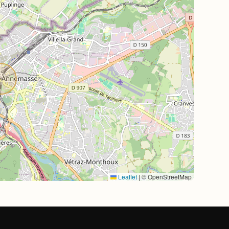
Leaflet
|
© OpenStreetMap