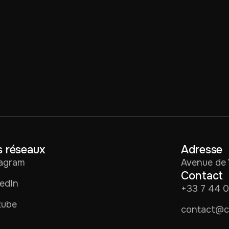
 réseaux
Adresse
tagram
Avenue de 
Contact
edIn
+33 7 44 
tube
contact@co