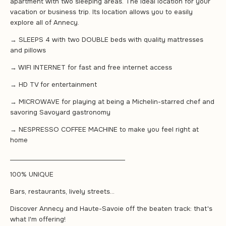
apartment with two sleeping areas. The ideal location for your
vacation or business trip. Its location allows you to easily
explore all of Annecy.
→ SLEEPS 4 with two DOUBLE beds with quality mattresses
and pillows
→ WIFI INTERNET for fast and free internet access
→ HD TV for entertainment
→ MICROWAVE for playing at being a Michelin-starred chef and
savoring Savoyard gastronomy
→ NESPRESSO COFFEE MACHINE to make you feel right at
home
______________________________________
100% UNIQUE
Bars, restaurants, lively streets...
Discover Annecy and Haute-Savoie off the beaten track: that's
what I'm offering!