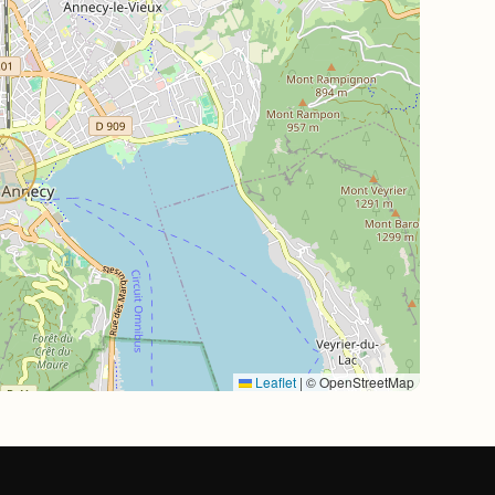
Leaflet
|
© OpenStreetMap