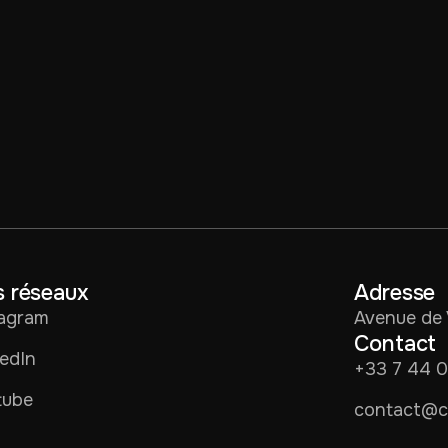
 réseaux
Adresse
tagram
Avenue de 
Contact
edIn
+33 7 44 
tube
contact@co