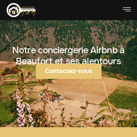
Notre conciergerie Airbnb à
Beaufort et ses alentours
Contactez-nous