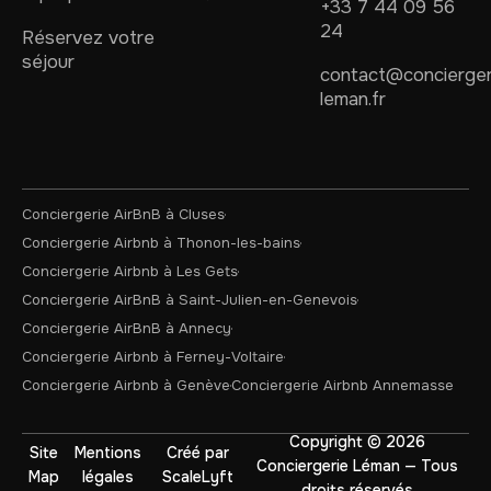
+33 7 44 09 56
24
Réservez votre
séjour
contact@concierger
leman.fr
Conciergerie AirBnB à Cluses
Conciergerie Airbnb à Thonon-les-bains
Conciergerie Airbnb à Les Gets
Conciergerie AirBnB à Saint-Julien-en-Genevois
Conciergerie AirBnB à Annecy
Conciergerie Airbnb à Ferney-Voltaire
Conciergerie Airbnb à Genève
Conciergerie Airbnb Annemasse
Copyright © 2026
Site
Mentions
Créé par
Conciergerie Léman — Tous
Map
légales
ScaleLyft
droits réservés