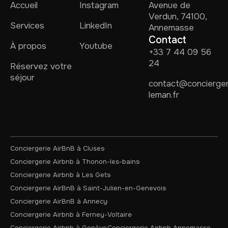
Accueil
Instagram
Avenue de
Verdun, 74100,
Services
LinkedIn
Annemasse
Contact
À propos
Youtube
+33 7 44 09 56
24
Réservez votre
séjour
contact@concierger
leman.fr
Conciergerie AirBnB à Cluses
Conciergerie Airbnb à Thonon-les-bains
Conciergerie Airbnb à Les Gets
Conciergerie AirBnB à Saint-Julien-en-Genevois
Conciergerie AirBnB à Annecy
Conciergerie Airbnb à Ferney-Voltaire
Conciergerie Airbnb à Genève
Conciergerie Airbnb Annemasse