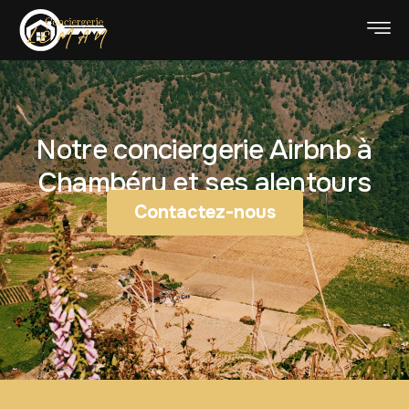
Notre conciergerie Airbnb à
Chambéry et ses alentours
Contactez-nous