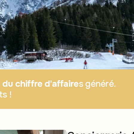
du chiffre d'affaire
s généré.
s !