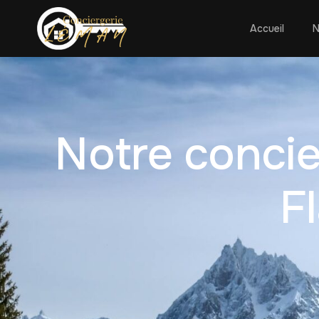
Accueil
N
Notre concie
F