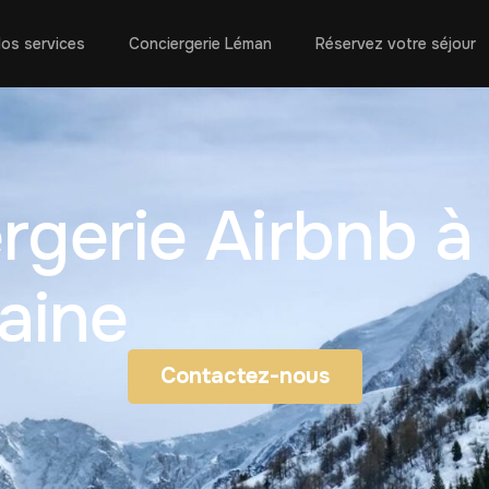
os services
Conciergerie Léman
Réservez votre séjour
rgerie Airbnb à
laine
Contactez-nous