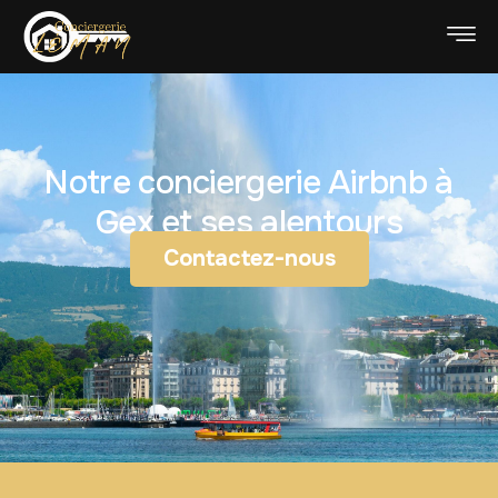
Notre conciergerie Airbnb à
Gex et ses alentours
Contactez-nous