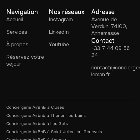
Navigation
Nos réseaux
Adresse
Accueil
Instagram
Avenue de
Verdun, 74100,
Services
LinkedIn
Annemasse
Contact
À propos
Youtube
+33 7 44 09 56
24
Réservez votre
séjour
contact@concierger
leman.fr
Conciergerie AirBnB à Cluses
Conciergerie Airbnb à Thonon-les-bains
Conciergerie Airbnb à Les Gets
Conciergerie AirBnB à Saint-Julien-en-Genevois
Conciergerie AirBnB à Annecy