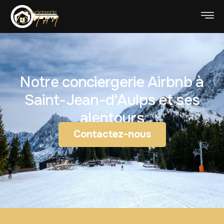
Notre conciergerie Airbnb à
Saint-Jean-d'Aulps et ses
alentours
Contactez-nous