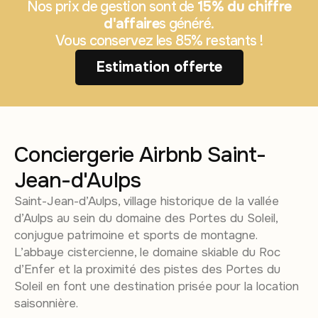
Nos prix de gestion sont de
15% du chiffre
d'affaire
s généré.
Vous conservez les 85% restants !
Estimation offerte
Conciergerie Airbnb Saint-
Jean-d'Aulps
Saint-Jean-d’Aulps, village historique de la vallée
d’Aulps au sein du domaine des Portes du Soleil,
conjugue patrimoine et sports de montagne.
L’abbaye cistercienne, le domaine skiable du Roc
d’Enfer et la proximité des pistes des Portes du
Soleil en font une destination prisée pour la location
saisonnière.