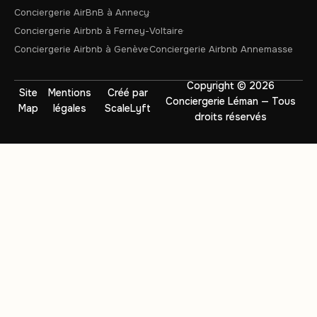
Conciergerie AirBnB à Annecy
Conciergerie Airbnb à Ferney-Voltaire
Conciergerie Airbnb à Genève
Conciergerie Airbnb Annemasse
Copyright © 2026
Site
Mentions
Créé par
Conciergerie Léman — Tous
Map
légales
ScaleLyft
droits réservés