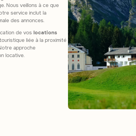
ge. Nous veillons à ce que
tre service inclut la
male des annonces.
fication de vos
locations
uristique liée à la proximité
 Notre approche
n locative.