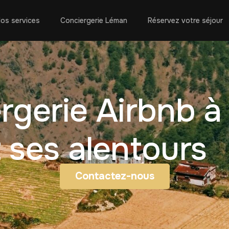
os services
Conciergerie Léman
Réservez votre séjour
rgerie Airbnb à
t ses alentours
Contactez-nous