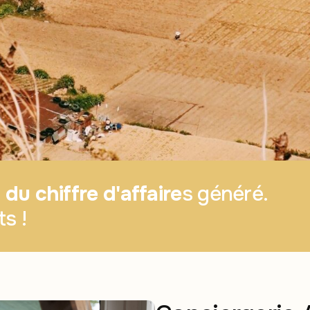
du chiffre d'affaire
s généré.
s !