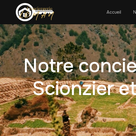
Accueil
N
Notre concie
Scionzier e