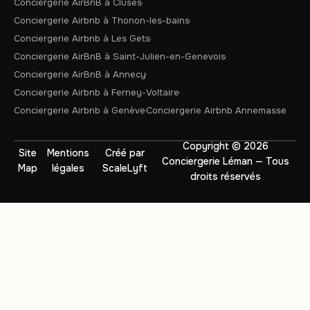
Conciergerie AirBnB à Cluses
Conciergerie Airbnb à Thonon-les-bains
Conciergerie Airbnb à Les Gets
Conciergerie AirBnB à Saint-Julien-en-Genevois
Conciergerie AirBnB à Annecy
Conciergerie Airbnb à Ferney-Voltaire
Conciergerie Airbnb à Genève
Conciergerie Airbnb Annemasse
Copyright © 2026
Site
Mentions
Créé par
Conciergerie Léman — Tous
Map
légales
ScaleLyft
droits réservés