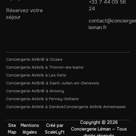
+33 7 44 09 56
24
Réservez votre
séjour
contact@concierger
leman.fr
Conciergerie AirBnB à Cluses
Conciergerie Airbnb à Thonon-les-bains
Conciergerie Airbnb à Les Gets
Conciergerie AirBnB à Saint-Julien-en-Genevois
Conciergerie AirBnB à Annecy
Conciergerie Airbnb à Ferney-Voltaire
Conciergerie Airbnb à Genève
Conciergerie Airbnb Annemasse
Copyright © 2026
Site
Mentions
Créé par
Conciergerie Léman — Tous
Map
légales
ScaleLyft
droits réservés