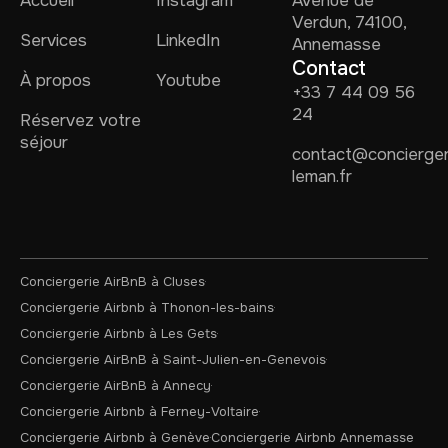
Accueil
Instagram
Avenue de
Verdun, 74100,
Services
LinkedIn
Annemasse
Contact
À propos
Youtube
+33 7 44 09 56
24
Réservez votre
séjour
contact@concierger
leman.fr
Conciergerie AirBnB à Cluses
Conciergerie Airbnb à Thonon-les-bains
Conciergerie Airbnb à Les Gets
Conciergerie AirBnB à Saint-Julien-en-Genevois
Conciergerie AirBnB à Annecy
Conciergerie Airbnb à Ferney-Voltaire
Conciergerie Airbnb à Genève
Conciergerie Airbnb Annemasse