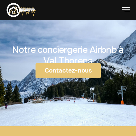
Notre conciergerie Airbnb à
Val Thorens
Contactez-nous