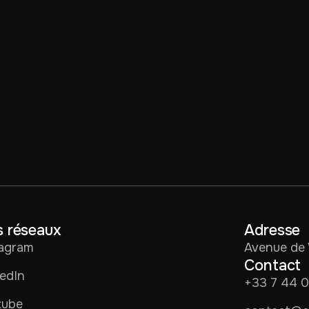
 réseaux
Adresse
tagram
Avenue de 
Contact
edIn
+33 7 44 
tube