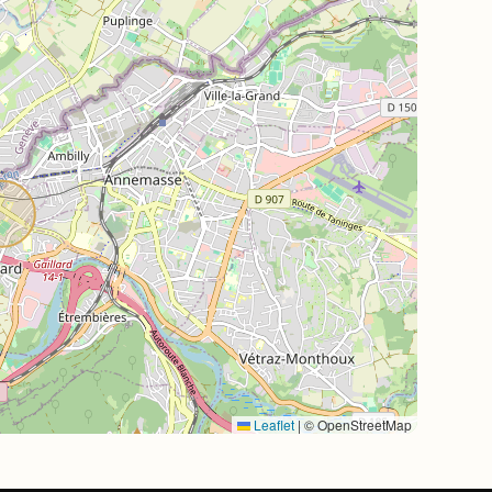
Leaflet
|
© OpenStreetMap