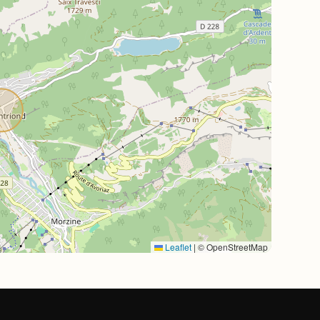
Leaflet
|
© OpenStreetMap