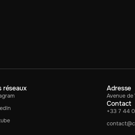
 réseaux
Adresse
tagram
Avenue de 
Contact
edIn
+33 7 44 
tube
contact@co