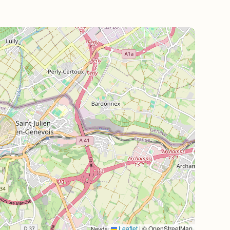
Leaflet
|
© OpenStreetMap