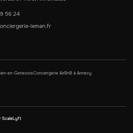
09 56 24
nciergerie-leman.fr
ulien-en-Genevois
Conciergerie AirBnB à Annecy
r ScaleLyft