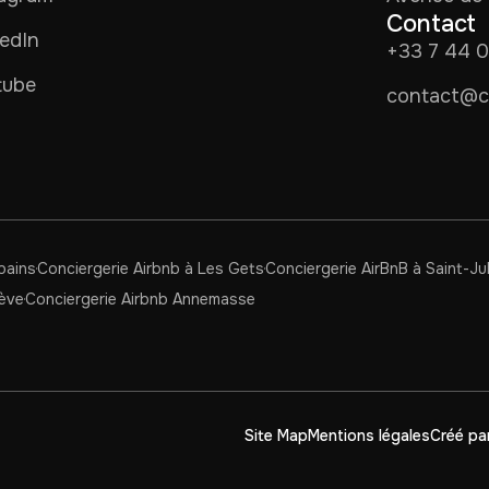
Contact
edIn
+33 7 44 
tube
contact@co
bains
Conciergerie Airbnb à Les Gets
Conciergerie AirBnB à Saint-J
nève
Conciergerie Airbnb Annemasse
Site Map
Mentions légales
Créé pa