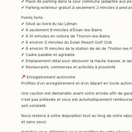
✔ Place de parking dans la cour commune (adaptée aux pet
✔ Parking extérieur gratuit à seulement 2 minutes à pied p
Points forts
✔ Situé au bord du lac Léman
✔ À seulement 8 minutes d’Évian-les-Bains
✔ À 10 minutes en voiture de Thonon-les-Bains
✔ À environ 5 minutes du Evian Resort Golf Club
✔ À environ 15 minutes de la station de ski de Thollon-les
✔ Cadre paisible et agréable
✔ Emplacement idéal pour découvrir la Haute-Savoie, le l
✔ Restaurants, commerces et activités à proximité
Enregistrement autonome
Profitez d’un enregistrement et d’un départ en toute auton
Une caution est demandée avant votre arrivée afin de garant
n’est pas prélevée et vous est automatiquement rembours
soit constaté.
Nous restons à votre disposition tout au long de votre séj
et sans souci.
Installez-vous, détendez-vous et profitez de votre séjour !