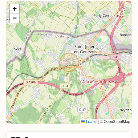
+
−
Leaflet
|
© OpenStreetMap