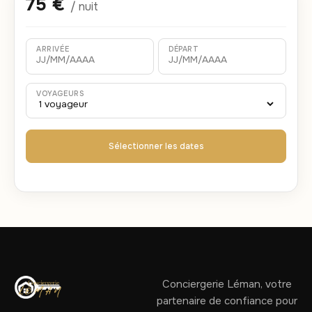
75 €
/ nuit
ARRIVÉE
DÉPART
VOYAGEURS
Sélectionner les dates
Conciergerie Léman, votre
partenaire de confiance pour