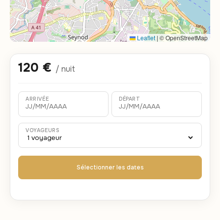
Leaflet
|
© OpenStreetMap
120 €
/ nuit
ARRIVÉE
DÉPART
VOYAGEURS
Sélectionner les dates