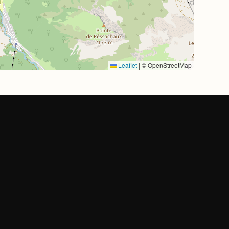
Leaflet
|
© OpenStreetMap