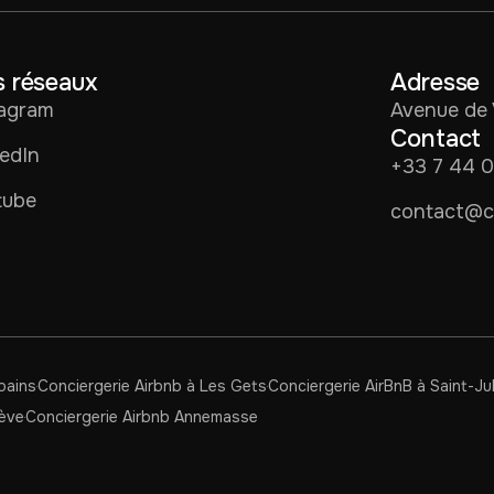
 réseaux
Adresse
tagram
Avenue de 
Contact
edIn
+33 7 44 
tube
contact@co
bains
Conciergerie Airbnb à Les Gets
Conciergerie AirBnB à Saint-J
nève
Conciergerie Airbnb Annemasse