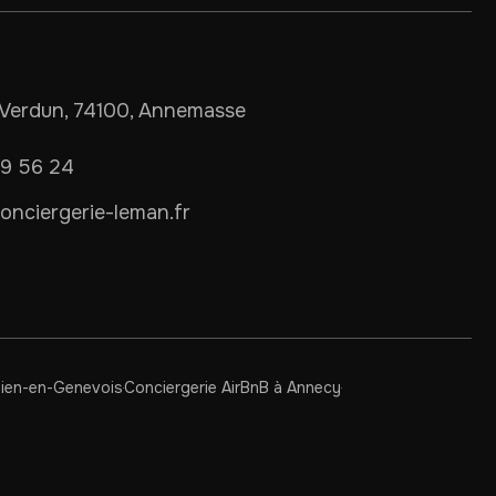
Verdun, 74100, Annemasse
09 56 24
nciergerie-leman.fr
ulien-en-Genevois
Conciergerie AirBnB à Annecy