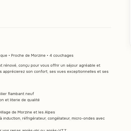
que • Proche de Morzine • 4 couchages
rénové, conçu pour vous offrir un séjour agréable et
us apprécierez son confort, ses vues exceptionnelles et ses
lier flambant neuf
et literie de qualité
llage de Morzine et les Alpes
à induction, réfrigérateur, congélateur, micro-ondes avec
our vos repas après-ski ou après-VTT