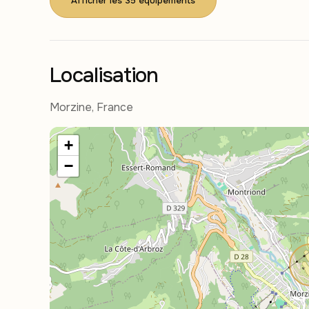
Afficher les 35 équipements
Localisation
Morzine, France
+
−