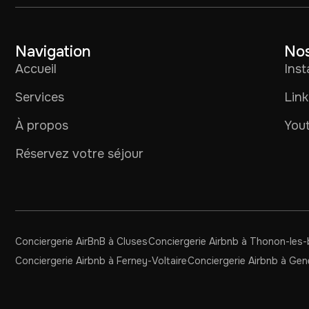
Navigation
Nos
Accueil
Ins
Services
Link
À propos
You
Réservez votre séjour
Conciergerie AirBnB à Cluses
Conciergerie Airbnb à Thonon-les-
Conciergerie Airbnb à Ferney-Voltaire
Conciergerie Airbnb à Ge