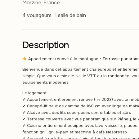
Morzine, France
4 voyageurs · 1 salle de bain
Description
Appartement rénové à la montagne • Terrasse panorami
Bienvenue dans cet appartement chaleureux et entièrement 
simple. Que vous aimiez le ski, le VTT ou la randonnée, vo
équipements modernes.
Le logement
✔ Appartement entièrement rénové (fin 2023) avec un mobi
✔ Canapé-lit haut de gamme de 160 cm avec linge de maison 
✔ Alcôve avec des lits superposés confortables et sûrs
✔ Terrasse couverte avec vue panoramique sur Pléney, le vi
✔ Cuisine entièrement équipée avec lave-vaisselle, plaque 
fonction grill, grille-pain et machine à café Nespresso
✔ Appareil à raclette, verres à vin et tout le nécessaire p