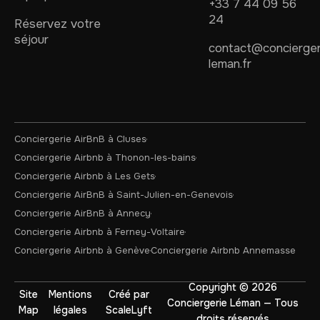
+33 7 44 09 56
24
Réservez votre
séjour
contact@concierger
leman.fr
Conciergerie AirBnB à Cluses
Conciergerie Airbnb à Thonon-les-bains
Conciergerie Airbnb à Les Gets
Conciergerie AirBnB à Saint-Julien-en-Genevois
Conciergerie AirBnB à Annecy
Conciergerie Airbnb à Ferney-Voltaire
Conciergerie Airbnb à Genève
Conciergerie Airbnb Annemasse
Copyright © 2026
Site
Mentions
Créé par
Conciergerie Léman — Tous
Map
légales
ScaleLyft
droits réservés