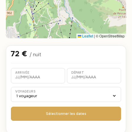
Leaflet
|
© OpenStreetMap
72 €
/ nuit
ARRIVÉE
DÉPART
VOYAGEURS
Sélectionner les dates