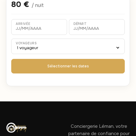
80 €
/ nuit
ARRIVÉE
DÉPART
VOYAGEURS
Sélectionner les dates
Conciergerie Léman, votre
partenaire de confiance pour