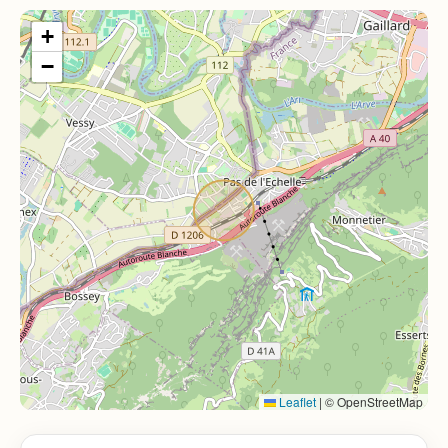
+
−
Leaflet
|
© OpenStreetMap