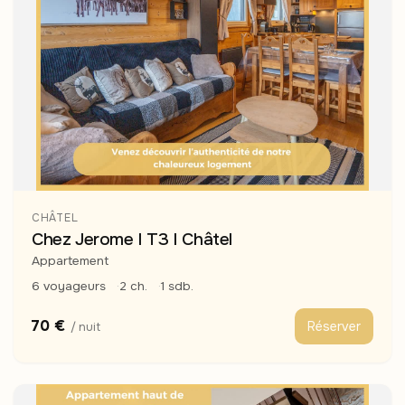
CHÂTEL
Chez Jerome I T3 I Châtel
Appartement
6 voyageurs
2 ch.
1 sdb.
70 €
Réserver
/ nuit