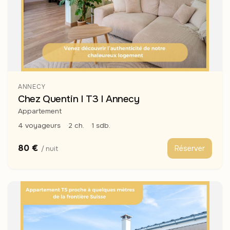
ANNECY
Chez Quentin I T3 I Annecy
Appartement
4 voyageurs
2 ch.
1 sdb.
80 €
Réserver
/ nuit