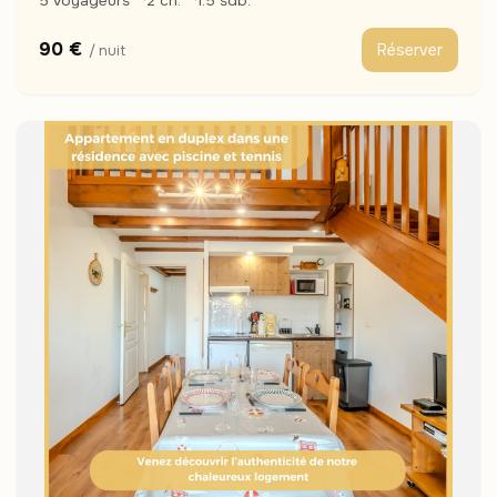
5 voyageurs
2 ch.
1.5 sdb.
90 €
Réserver
/ nuit