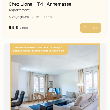
Chez Lionel I T4 I Annemasse
Appartement
6 voyageurs
3 ch.
1 sdb.
94 €
Réserver
/ nuit