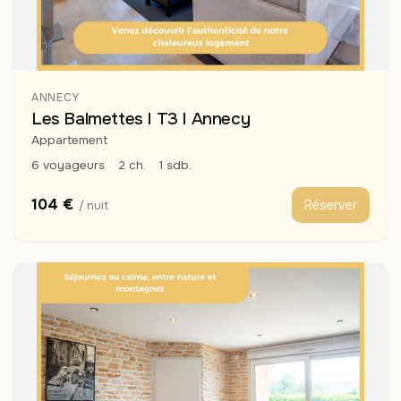
ANNECY
Les Balmettes I T3 I Annecy
Appartement
6 voyageurs
2 ch.
1 sdb.
104 €
Réserver
/ nuit