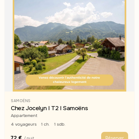
SAMOËNS
Chez Jocelyn I T2 I Samoëns
Appartement
4 voyageurs
1 ch.
1 sdb.
72 €
Réserver
/ nuit