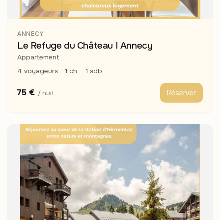
ANNECY
Le Refuge du Château I Annecy
Appartement
4 voyageurs
1 ch.
1 sdb.
75 €
Réserver
/ nuit