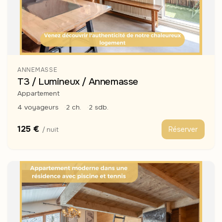
ANNEMASSE
T3 / Lumineux / Annemasse
Appartement
4 voyageurs
2 ch.
2 sdb.
125 €
Réserver
/ nuit