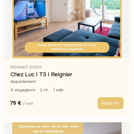
REIGNIER-ESERY
Chez Luc I T3 I Reignier
Appartement
4 voyageurs
2 ch.
1 sdb.
75 €
Réserver
/ nuit