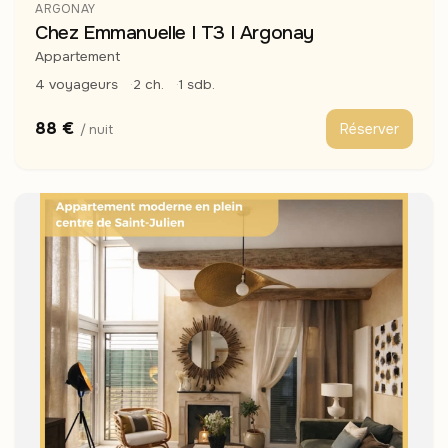
ARGONAY
Chez Emmanuelle I T3 I Argonay
Appartement
4 voyageurs
2 ch.
1 sdb.
88 €
Réserver
/ nuit