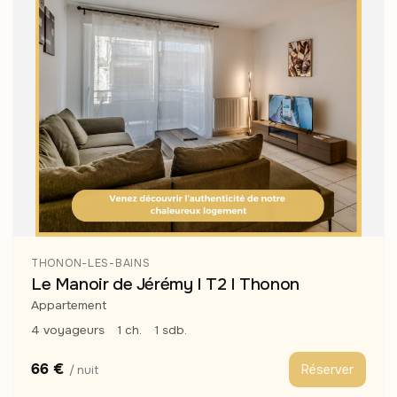
THONON-LES-BAINS
Le Manoir de Jérémy I T2 I Thonon
Appartement
4 voyageurs
1 ch.
1 sdb.
66 €
Réserver
/ nuit