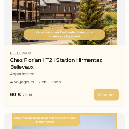
BELLEVAUX
Chez Florian I T2 I Station Hirmentaz
Bellevaux
Appartement
4 voyageurs
2 ch.
1 sdb.
60 €
Réserver
/ nuit