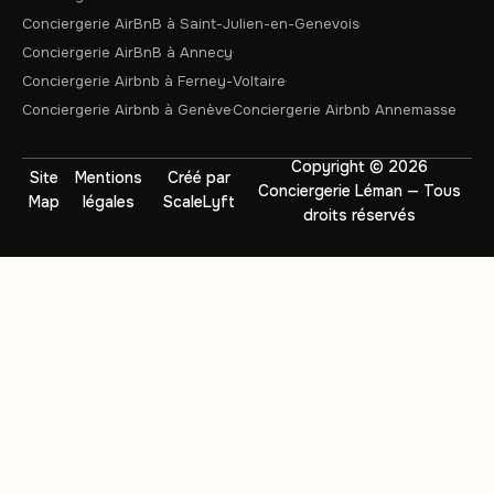
Conciergerie AirBnB à Saint-Julien-en-Genevois
Conciergerie AirBnB à Annecy
Conciergerie Airbnb à Ferney-Voltaire
Conciergerie Airbnb à Genève
Conciergerie Airbnb Annemasse
Copyright © 2026
Site
Mentions
Créé par
Conciergerie Léman — Tous
Map
légales
ScaleLyft
droits réservés