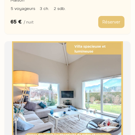
Maison
5 voyageurs
3 ch.
2 sdb.
65 €
Réserver
/ nuit