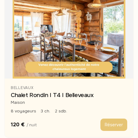
BELLEVAUX
Chalet Rondin I T4 I Belleveaux
Maison
8 voyageurs
3 ch.
2 sdb.
120 €
Réserver
/ nuit