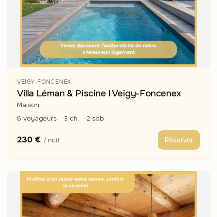
VEIGY-FONCENEX
Villa Léman & Piscine I Veigy-Foncenex
Maison
6 voyageurs
3 ch.
2 sdb.
230 €
Réserver
/ nuit