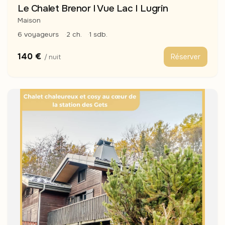
Le Chalet Brenor I Vue Lac I Lugrin
Maison
6 voyageurs
2 ch.
1 sdb.
140 €
Réserver
/ nuit