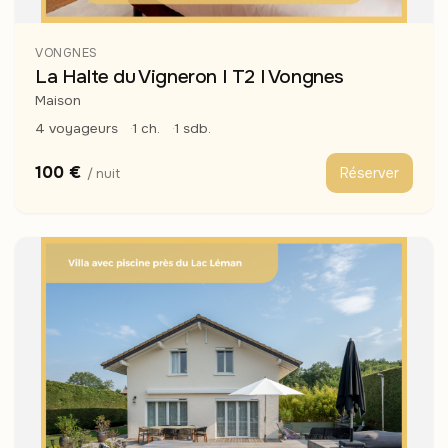
VONGNES
La Halte du Vigneron I T2 I Vongnes
Maison
4 voyageurs
1 ch.
1 sdb.
100 €
Réserver
/ nuit