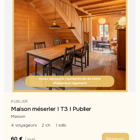
PUBLIER
Maison méserier I T3 I Publier
Maison
4 voyageurs
2 ch.
1 sdb.
60 €
Réserver
/ nuit