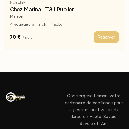
PUBLIER
Chez Marina I T3 I Publier
Maison
4 voyageurs
2 ch.
1 sdb.
70 €
Réserver
/ nuit
Conciergerie Léman, votre
partenaire de confiance pour
la gestion locative courte
durée en Haute-Savoie,
Savoie et l’Ain.