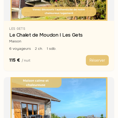
LES GETS
Le Chalet de Moudon I Les Gets
Maison
6 voyageurs
2 ch.
1 sdb.
115 €
Réserver
/ nuit