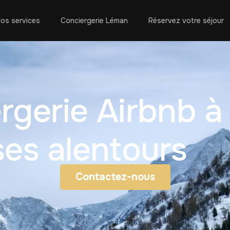
os services
Conciergerie Léman
Réservez votre séjour
rgerie Airbnb à
ses alentours
Contactez-nous