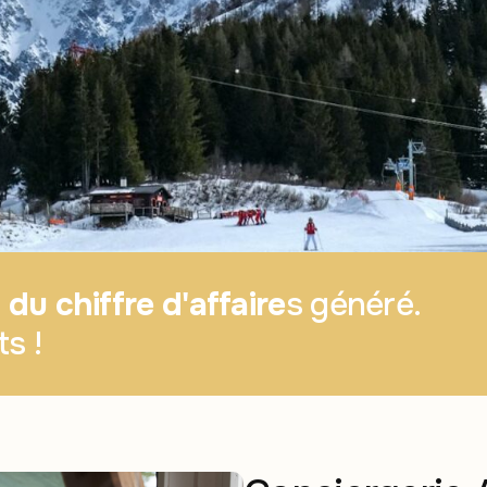
du chiffre d'affaire
s généré.
s !