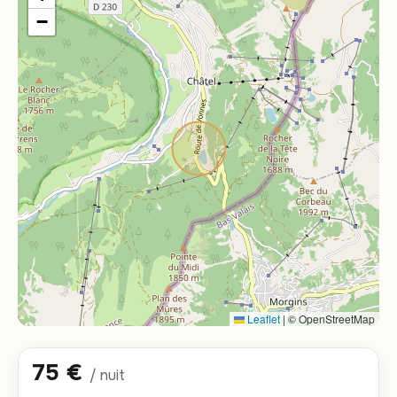
−
Leaflet
|
© OpenStreetMap
75 €
/ nuit