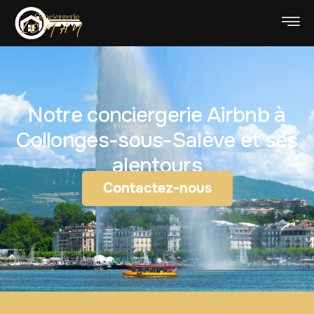
Notre conciergerie Airbnb à
Collonges-sous-Salève et ses
alentours
Contactez-nous