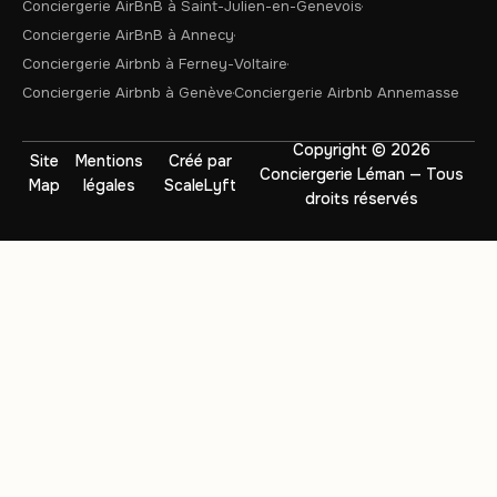
Conciergerie AirBnB à Saint-Julien-en-Genevois
Conciergerie AirBnB à Annecy
Conciergerie Airbnb à Ferney-Voltaire
Conciergerie Airbnb à Genève
Conciergerie Airbnb Annemasse
Copyright © 2026
Site
Mentions
Créé par
Conciergerie Léman — Tous
Map
légales
ScaleLyft
droits réservés