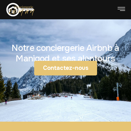
Notre conciergerie Airbnb à
Manigod et ses alentours
Contactez-nous