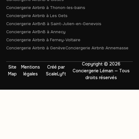
Conciergerie Airbnb à Thonon-les-bains
Conciergerie Airbnb à Les Gets
Conciergerie AirBnB à Saint-Julien-en-Genevois
Conciergerie AirBnB à Annecy
Conciergerie Airbnb à Ferney-Voltaire
Conciergerie Airbnb à Genève
Conciergerie Airbnb Annemasse
Copyright © 2026
Site
Mentions
Créé par
Conciergerie Léman — Tous
Map
légales
ScaleLyft
droits réservés