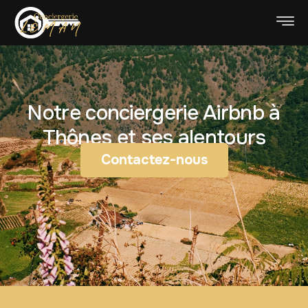
Notre conciergerie Airbnb à
Thônes et ses alentours
Contactez-nous