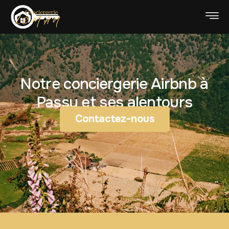
Notre conciergerie Airbnb à
Passy et ses alentours
Contactez-nous