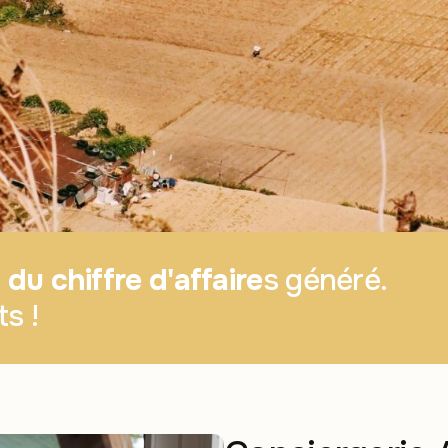
du chiffre d'affaire
s généré.
s !