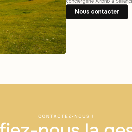
conciergerie Airbnb à Sallan
Nous contacter
CONTACTEZ-NOUS !
iez-nous la ge