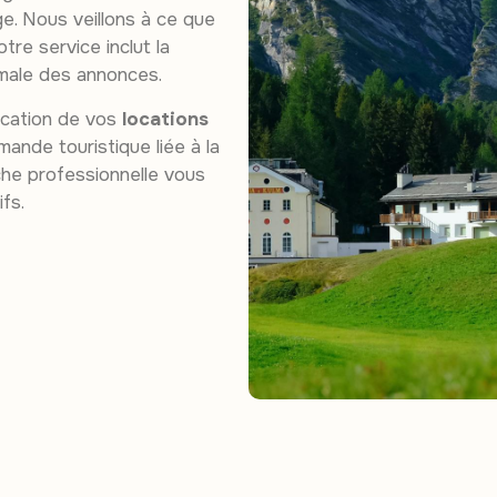
ge. Nous veillons à ce que
tre service inclut la
male des annonces.
fication de vos
locations
ande touristique liée à la
he professionnelle vous
fs.