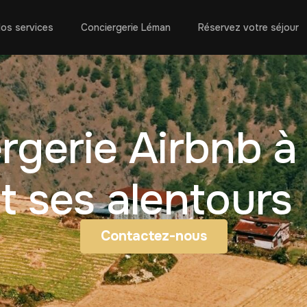
os services
Conciergerie Léman
Réservez votre séjour
rgerie Airbnb à
t ses alentours
Contactez-nous