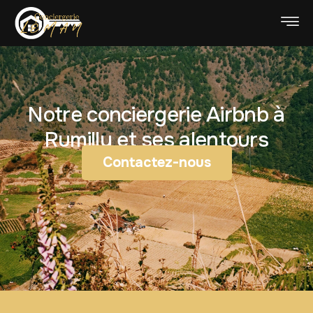
Notre conciergerie Airbnb à
Rumilly et ses alentours
Contactez-nous