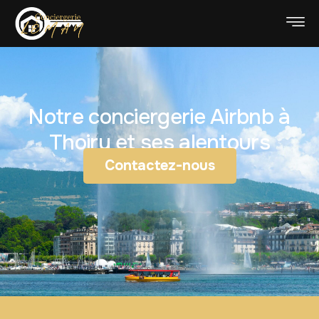
Notre conciergerie Airbnb à
Thoiry et ses alentours
Contactez-nous