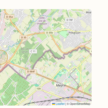
Leaflet
|
© OpenStreetMap