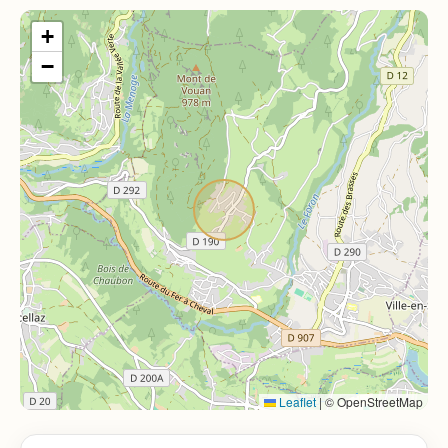
+
−
Leaflet
|
© OpenStreetMap