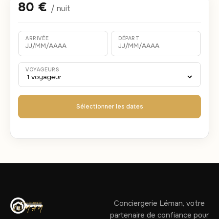
80 €
/ nuit
ARRIVÉE
DÉPART
VOYAGEURS
Sélectionner les dates
Conciergerie Léman, votre
partenaire de confiance pour