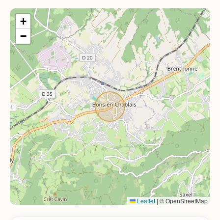
+
−
Leaflet
|
© OpenStreetMap