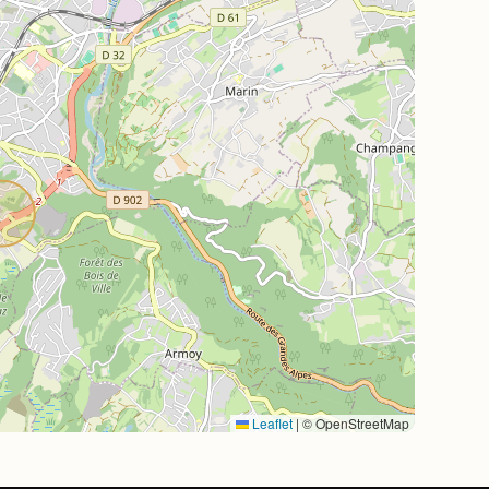
Leaflet
|
© OpenStreetMap