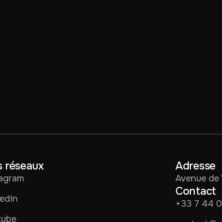
 réseaux
Adresse
tagram
Avenue de 
Contact
edIn
+33 7 44 
tube