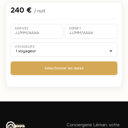
240 €
/ nuit
ARRIVÉE
DÉPART
VOYAGEURS
Sélectionner les dates
Conciergerie Léman, votre