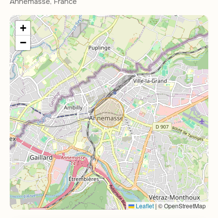
Annemasse, France
+
−
Leaflet
|
© OpenStreetMap